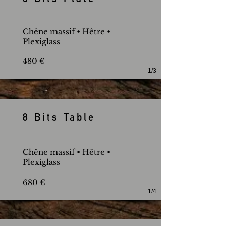
8 Bits Plate
Chêne massif • Hêtre
​
•
Plexiglass
480 €
1/3
8 Bits Table
Chêne massif • Hêtre
​
•
Plexiglass
680 €
1/4