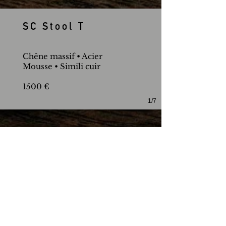
SC Stool T
Chêne massif • Acier
Mousse • Simili cuir
1500 €
1/7
SC Stool Z
Chêne massif • Acier
Mousse • Simili cuir
1500 €
1/6